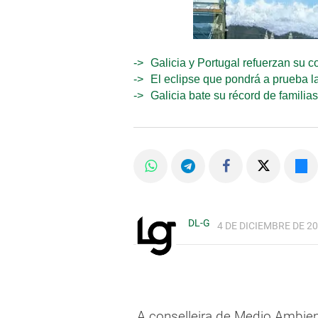
Galicia y Portugal refuerzan su c
El eclipse que pondrá a prueba la
Galicia bate su récord de familia
DL-G
4 DE DICIEMBRE DE 20
A conselleira de Medio Ambient