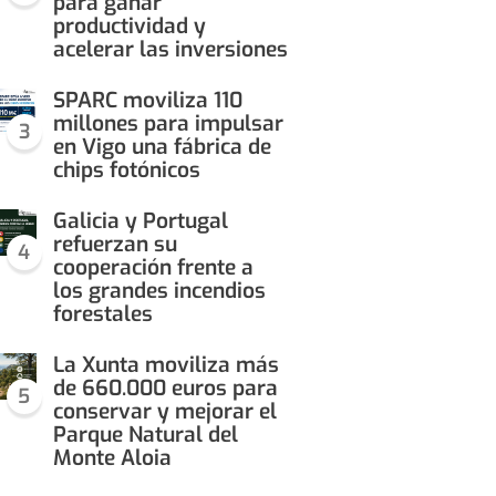
para ganar
productividad y
acelerar las inversiones
SPARC moviliza 110
millones para impulsar
3
en Vigo una fábrica de
chips fotónicos
Galicia y Portugal
refuerzan su
4
cooperación frente a
los grandes incendios
forestales
La Xunta moviliza más
de 660.000 euros para
5
conservar y mejorar el
Parque Natural del
Monte Aloia