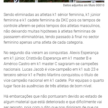
Datos adjuntos sin título 00010
Sendo eliminadas as atletas k1 sénior feminina, k1 júnior
feminina e k1 cadete feminina da DKC pois os tempos de
controle aferem-se pelos tempos dos atletas masculinos,
não deixando muitas hipóteses à atletas femininas de
passarem eliminatórias, tendo passado à final no sector
feminino apenas uma atleta de cada categoria.
No segundo dia vieram as conquistas. Alexis Esperança
em k1 júnior, Cristóvão Esperança em k1 master B e
Américo Castro em k1 master C sagraram-se campeões
nacionais. Lucas Jacob é vice-campeão em k1 sub 23 e
terceiro sénior k1 e Pedro Martins conquistou o título de
vice campeão nacional em k1 cadete. Por equipas o quarto
lugar face às ausências de três atletas de bom nível.
Há embarcações que não pontuaram devido ao estado de
algum material que está deteriorado e que dificilmente vai
ser reposto, pois com o dito que nos dirigiram de que os