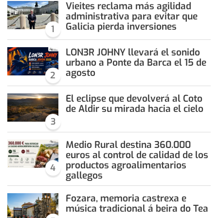
Vieites reclama más agilidad
administrativa para evitar que
Galicia pierda inversiones
1
LON3R JOHNY llevará el sonido
urbano a Ponte da Barca el 15 de
agosto
2
El eclipse que devolverá al Coto
de Aldir su mirada hacia el cielo
3
Medio Rural destina 360.000
euros al control de calidad de los
productos agroalimentarios
4
gallegos
Fozara, memoria castrexa e
música tradicional á beira do Tea