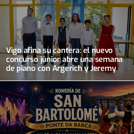
Vigo afina su cantera: el nuevo
concurso júnior abre una semana
de piano con Argerich y Jeremy
Irons