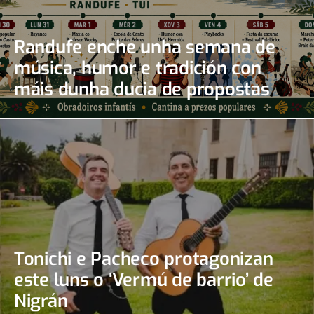
Randufe enche unha semana de
música, humor e tradición con
máis dunha ducia de propostas
Tonichi e Pacheco protagonizan
este luns o ‘Vermú de barrio’ de
Nigrán