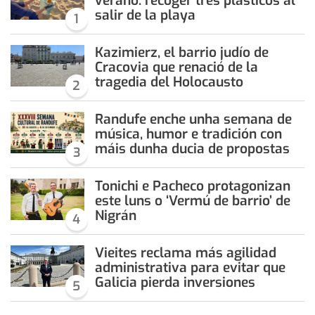
verano: recoger tres plásticos al
salir de la playa
1
Kazimierz, el barrio judío de
Cracovia que renació de la
tragedia del Holocausto
2
Randufe enche unha semana de
música, humor e tradición con
máis dunha ducia de propostas
3
Tonichi e Pacheco protagonizan
este luns o ‘Vermú de barrio’ de
Nigrán
4
Vieites reclama más agilidad
administrativa para evitar que
Galicia pierda inversiones
5