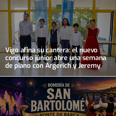
Vigo afina su cantera: el nuevo
concurso júnior abre una semana
de piano con Argerich y Jeremy
Irons