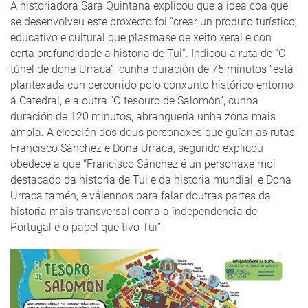
A historiadora Sara Quintana explicou que a idea coa que
se desenvolveu este proxecto foi “crear un produto turístico,
educativo e cultural que plasmase de xeito xeral e con
certa profundidade a historia de Tui”. Indicou a ruta de “O
túnel de dona Urraca”, cunha duración de 75 minutos “está
plantexada cun percorrido polo conxunto histórico entorno
á Catedral, e a outra “O tesouro de Salomón”, cunha
duración de 120 minutos, abranguería unha zona máis
ampla. A elección dos dous personaxes que guían as rutas,
Francisco Sánchez e Dona Urraca, segundo explicou
obedece a que “Francisco Sánchez é un personaxe moi
destacado da historia de Tui e da historia mundial, e Dona
Urraca tamén, e válennos para falar doutras partes da
historia máis transversal coma a independencia de
Portugal e o papel que tivo Tui”.