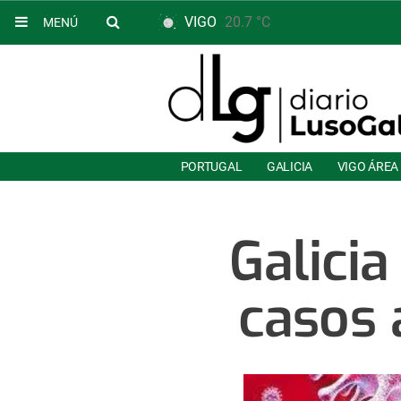
VIGO
20.7 °C
MENÚ
PORTUGAL
GALICIA
VIGO ÁREA
Galicia
casos 