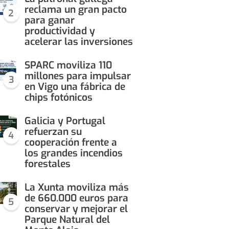
reclama un gran pacto
2
para ganar
productividad y
acelerar las inversiones
SPARC moviliza 110
millones para impulsar
3
en Vigo una fábrica de
chips fotónicos
Galicia y Portugal
refuerzan su
4
cooperación frente a
los grandes incendios
forestales
La Xunta moviliza más
de 660.000 euros para
5
conservar y mejorar el
Parque Natural del