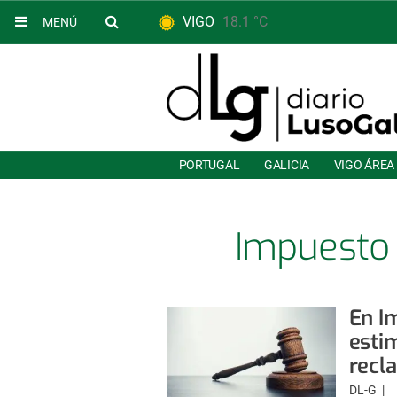
VIGO
18.1 °C
MENÚ
PORTUGAL
GALICIA
VIGO ÁREA
Impuesto 
Do
En I
estim
recl
DL-G