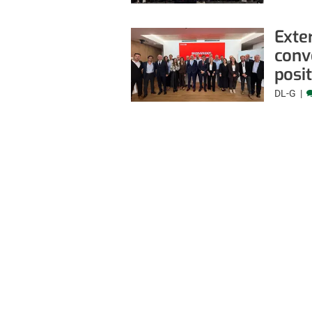
Exte
conv
posi
DL-G