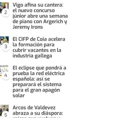
Vigo afina su cantera:
el nuevo concurso
2
júnior abre una semana
de piano con Argerich y
Jeremy Irons
El CIFP de Coia acelera
la formación para
3
cubrir vacantes en la
industria gallega
El eclipse que pondrá a
prueba la red eléctrica
4
española: así se
preparará el sistema
para el gran apagón
solar
Arcos de Valdevez
abraza a su diáspora:
5