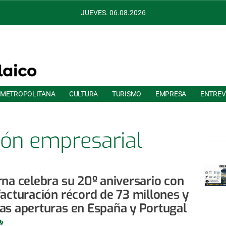
JUEVES. 06.08.2026
 METROPOLITANA
CULTURA
TURISMO
EMPRESA
ENTREV
ón empresarial
rna celebra su 20º aniversario con
facturación récord de 73 millones y
as aperturas en España y Portugal