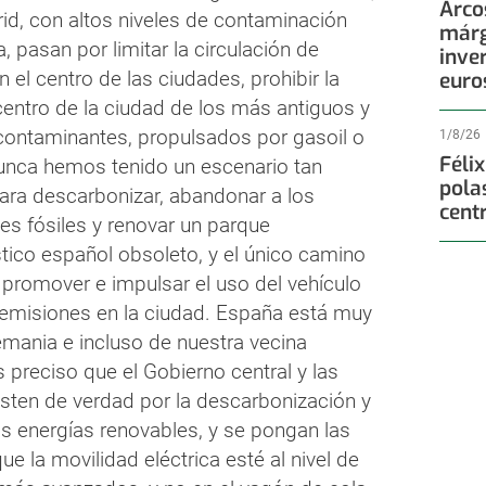
Arco
d, con altos niveles de contaminación
márg
, pasan por limitar la circulación de
inve
n el centro de las ciudades, prohibir la
euro
centro de la ciudad de los más antiguos y
contaminantes, propulsados por gasoil o
1/8/26
Féli
nunca hemos tenido un escenario tan
pola
para descarbonizar, abandonar a los
cent
es fósiles y renovar un parque
tico español obsoleto, y el único camino
 promover e impulsar el uso del vehículo
0 emisiones en la ciudad. España está muy
emania e incluso de nuestra vecina
s preciso que el Gobierno central y las
ten de verdad por la descarbonización y
as energías renovables, y se pongan las
que la movilidad eléctrica esté al nivel de