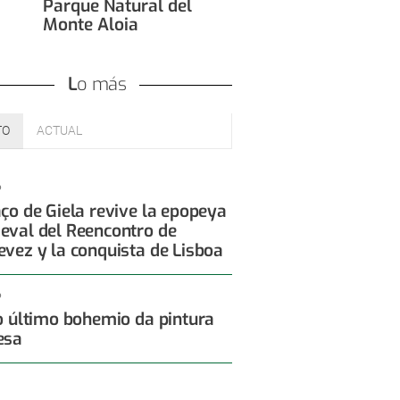
Parque Natural del
Monte Aloia
Lo más
TO
ACTUAL
6
aço de Giela revive la epopeya
eval del Reencontro de
evez y la conquista de Lisboa
6
 o último bohemio da pintura
esa