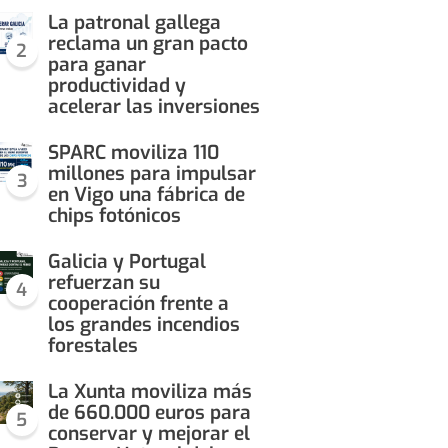
La patronal gallega
reclama un gran pacto
2
para ganar
productividad y
acelerar las inversiones
SPARC moviliza 110
millones para impulsar
3
en Vigo una fábrica de
chips fotónicos
Galicia y Portugal
refuerzan su
4
cooperación frente a
los grandes incendios
forestales
La Xunta moviliza más
de 660.000 euros para
5
conservar y mejorar el