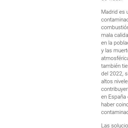
Madrid es u
contaminaci
combustión
mala calida
en la pobla
y las muert
atmosféric
también ti
del 2022, s
altos nivel
contribuye
en España
haber coinc
contaminaci
Las solucio