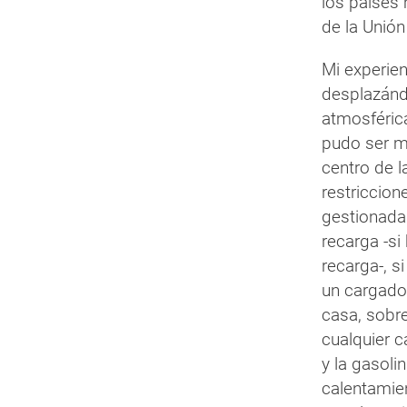
los países
de la Unió
Mi experien
desplazánd
atmosféric
pudo ser me
centro de l
restriccio
gestionada
recarga -si
recarga-, s
un cargador
casa, sobre
cualquier 
y la gasoli
calentamien