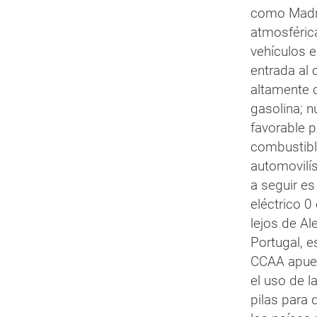
como Madri
atmosférica
vehículos e
entrada al 
altamente 
gasolina; 
favorable 
combustibl
automovilís
a seguir es
eléctrico 
lejos de Al
Portugal, e
CCAA apues
el uso de l
pilas para 