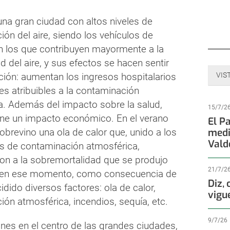
na gran ciudad con altos niveles de
ón del aire, siendo los vehículos de
 los que contribuyen mayormente a la
d del aire, y sus efectos se hacen sentir
ción: aumentan los ingresos hospitalarios
VIS
es atribuibles a la contaminación
a. Además del impacto sobre la salud,
15/7/2
ene un impacto económico. En el verano
El P
obrevino una ola de calor que, unido a los
medi
Vald
es de contaminación atmosférica,
ron a la sobremortalidad que se produjo
21/7/2
 en ese momento, como consecuencia de
Diz,
idido diversos factores: ola de calor,
vigu
ón atmosférica, incendios, sequía, etc.
9/7/26
nes en el centro de las grandes ciudades,