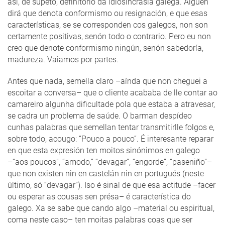
así, de súpeto, definitorio da idiosincrasia galega. Alguén
dirá que denota conformismo ou resignación, e que esas
características, se se corresponden cos galegos, non son
certamente positivas, senón todo o contrario. Pero eu non
creo que denote conformismo ningún, senón sabedoría,
madureza. Vaiamos por partes.
Antes que nada, semella claro –aínda que non cheguei a
escoitar a conversa– que o cliente acababa de lle contar ao
camareiro algunha dificultade pola que estaba a atravesar,
se cadra un problema de saúde. O barman despídeo
cunhas palabras que semellan tentar transmitirlle folgos e,
sobre todo, acougo: “Pouco a pouco”. É interesante reparar
en que esta expresión ten moitos sinónimos en galego
–“aos poucos”, “amodo,” “devagar”, “engorde”, “paseniño”–
que non existen nin en castelán nin en portugués (neste
último, só “devagar”). Iso é sinal de que esa actitude –facer
ou esperar as cousas sen présa– é característica do
galego. Xa se sabe que cando algo –material ou espiritual,
coma neste caso– ten moitas palabras coas que ser