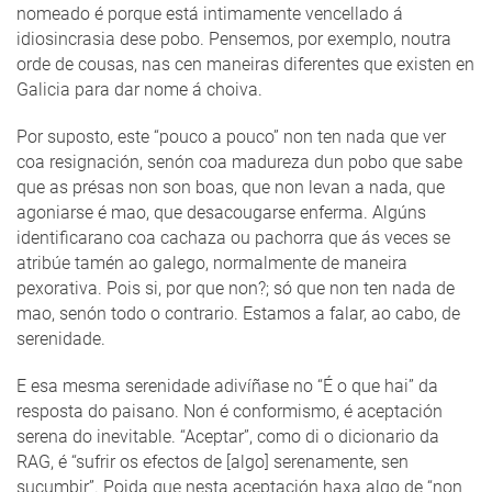
nomeado é porque está intimamente vencellado á
idiosincrasia dese pobo. Pensemos, por exemplo, noutra
orde de cousas, nas cen maneiras diferentes que existen en
Galicia para dar nome á choiva.
Por suposto, este “pouco a pouco” non ten nada que ver
coa resignación, senón coa madureza dun pobo que sabe
que as présas non son boas, que non levan a nada, que
agoniarse é mao, que desacougarse enferma. Algúns
identificarano coa cachaza ou pachorra que ás veces se
atribúe tamén ao galego, normalmente de maneira
pexorativa. Pois si, por que non?; só que non ten nada de
mao, senón todo o contrario. Estamos a falar, ao cabo, de
serenidade.
E esa mesma serenidade adivíñase no “É o que hai” da
resposta do paisano. Non é conformismo, é aceptación
serena do inevitable. “Aceptar”, como di o dicionario da
RAG, é “sufrir os efectos de [algo] serenamente, sen
sucumbir”. Poida que nesta aceptación haxa algo de “non