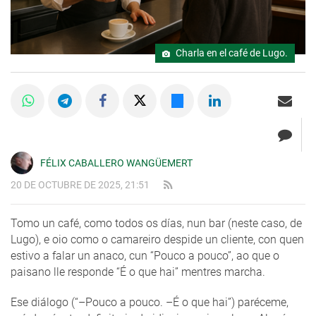
Charla en el café de Lugo.
FÉLIX CABALLERO WANGÜEMERT
20 DE OCTUBRE DE 2025, 21:51
Tomo un café, como todos os días, nun bar (neste caso, de
Lugo), e oio como o camareiro despide un cliente, con quen
estivo a falar un anaco, cun “Pouco a pouco”, ao que o
paisano lle responde “É o que hai” mentres marcha.
Ese diálogo (“–Pouco a pouco. –É o que hai”) paréceme,