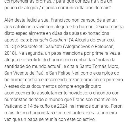
comprender as bromas, / para que coñeza na vida un
pouco de alegría / e poida comunicarlla aos demais”.
Alén desta ledicia súa, Francisco non cansou de alentar
aos católicos a vivir con alegría e bo humor. Deixou mostra
disto especialmente en dúas das súas exhortacións
apostólicas:
Evangelii Gaudium
(‘A Alegría do Evanxeo’,
2013) e
Gaudete et Exsultate
(‘Alegrádevos e Reloucar’,
2018). Na segunda, un papa menciona por primeira vez a
alegría e o sentido do humor como unha das “notas da
santidade do mundo actual”, e cita a Santo Tomás Moro,
San Vicente de Paúl e San Felipe Neri como exemplos do
bo humor cristián e recomenda rezar a oración do primeiro.
A estes dous documentos cómpre engadir outro
acontecemento absolutamente novidoso: o encontro con
humoristas de todo o mundo que Francisco mantivo no
Vaticano o 14 de xuño de 2024, hai menos dun ano. Foron
máis de cen humoristas e comediantes, e era a primeira
vez que un papa se reunía con este colectivo.