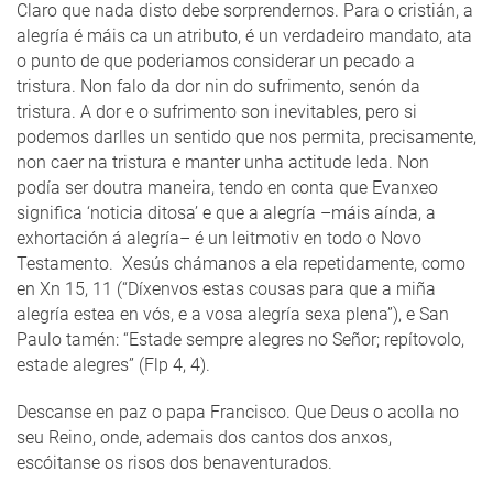
Claro que nada disto debe sorprendernos. Para o cristián, a
alegría é máis ca un atributo, é un verdadeiro mandato, ata
o punto de que poderiamos considerar un pecado a
tristura. Non falo da dor nin do sufrimento, senón da
tristura. A dor e o sufrimento son inevitables, pero si
podemos darlles un sentido que nos permita, precisamente,
non caer na tristura e manter unha actitude leda. Non
podía ser doutra maneira, tendo en conta que Evanxeo
significa ‘noticia ditosa’ e que a alegría –máis aínda, a
exhortación á alegría– é un leitmotiv en todo o Novo
Testamento. Xesús chámanos a ela repetidamente, como
en Xn 15, 11 (“Díxenvos estas cousas para que a miña
alegría estea en vós, e a vosa alegría sexa plena”), e San
Paulo tamén: “Estade sempre alegres no Señor; repítovolo,
estade alegres” (Flp 4, 4).
Descanse en paz o papa Francisco. Que Deus o acolla no
seu Reino, onde, ademais dos cantos dos anxos,
escóitanse os risos dos benaventurados.