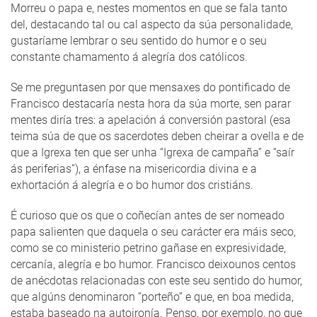
Morreu o papa e, nestes momentos en que se fala tanto
del, destacando tal ou cal aspecto da súa personalidade,
gustaríame lembrar o seu sentido do humor e o seu
constante chamamento á alegría dos católicos.
Se me preguntasen por que mensaxes do pontificado de
Francisco destacaría nesta hora da súa morte, sen parar
mentes diría tres: a apelación á conversión pastoral (esa
teima súa de que os sacerdotes deben cheirar a ovella e de
que a Igrexa ten que ser unha “Igrexa de campaña” e “saír
ás periferias”), a énfase na misericordia divina e a
exhortación á alegría e o bo humor dos cristiáns.
É curioso que os que o coñecían antes de ser nomeado
papa salienten que daquela o seu carácter era máis seco,
como se co ministerio petrino gañase en expresividade,
cercanía, alegría e bo humor. Francisco deixounos centos
de anécdotas relacionadas con este seu sentido do humor,
que algúns denominaron “porteño” e que, en boa medida,
estaba baseado na autoironía. Penso, por exemplo, no que