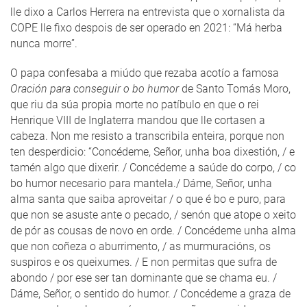
lle dixo a Carlos Herrera na entrevista que o xornalista da
COPE lle fixo despois de ser operado en 2021: “Má herba
nunca morre”.
O papa confesaba a miúdo que rezaba acotío a famosa
Oración para conseguir o bo humor
de Santo Tomás Moro,
que riu da súa propia morte no patíbulo en que o rei
Henrique VIII de Inglaterra mandou que lle cortasen a
cabeza. Non me resisto a transcribila enteira, porque non
ten desperdicio: “Concédeme, Señor, unha boa dixestión, / e
tamén algo que dixerir. / Concédeme a saúde do corpo, / co
bo humor necesario para mantela./ Dáme, Señor, unha
alma santa que saiba aproveitar / o que é bo e puro, para
que non se asuste ante o pecado, / senón que atope o xeito
de pór as cousas de novo en orde. / Concédeme unha alma
que non coñeza o aburrimento, / as murmuracións, os
suspiros e os queixumes. / E non permitas que sufra de
abondo / por ese ser tan dominante que se chama eu. /
Dáme, Señor, o sentido do humor. / Concédeme a graza de