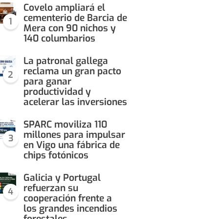
Covelo ampliará el
cementerio de Barcia de
1
Mera con 90 nichos y
140 columbarios
La patronal gallega
reclama un gran pacto
2
para ganar
productividad y
acelerar las inversiones
SPARC moviliza 110
millones para impulsar
3
en Vigo una fábrica de
chips fotónicos
Galicia y Portugal
refuerzan su
4
cooperación frente a
los grandes incendios
forestales