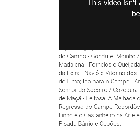
El primer grupo del desfile se 
do Campo - Gondufe. Moinho / 
Madalena - Fornelos e Queijada
da Feira - Navió e Vitorino dos
do Lima; Ida para o Campo - A
Senhor do Socorro / Cozedura 
de Maçã - Feitosa; A Malhada do
Regresso do Campo-Rebordões 
Linho e o Castanheiro na Arte 
Pisada-Bárrio e Cepões.