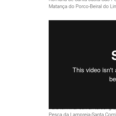
Matança do Porco-Beiral do Li
Para terminar con un tercer g
Pesca da Lampreia-Santa Comb