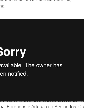
ma.
rupo denominado: actividades artesanas. A
a; Bordados e Artesanato-Bertiandos; Os