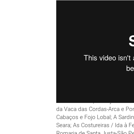
A continuación, usos y costu
da Vaca das Cordas-Arca e Po
Cabaços e Fojo Lobal; A Sardi
Seara; As Costureiras / Ida à Fe
Romaria de Santa Justa-São Pe