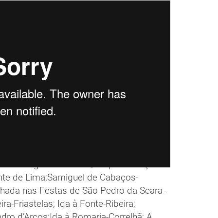
mbres. Jogo do Cântaro/ Representação
nte de Lima;Samiguel de Cabaços-
nhada nas Festas de São Pedro da Seara-
ira-Friastelas; Ida à Fonte-Ribeira;
dro d’Arcos;Ida à Romaria-Correlhã; A