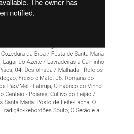
refería a actividades agrícolas. A Caminho
Cozedura da Broa / Festa de Santa Maria
; Lagar do Azeite / Lavradeiras a Caminho
 Piães; 04. Desfolhada / Malhada - Refoios
rdegão, Freixo e Mato; 06. Romaria do
de Pão/Mel - Labruja; O Fabrico do Vinho
 Centeio - Poiares; Cultivo do Feijão /
Santa Maria: Posto de Leite-Facha; O
e Tradição-Rebordões Souto; O Serão e a