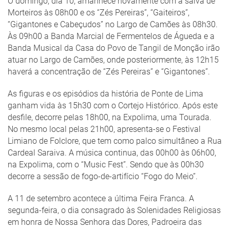
O domingo, dia 10, amanhece novamente com a salva de
Morteiros às 08h00 e os “Zés Pereiras”, “Gaiteiros”,
“Gigantones e Cabeçudos” no Largo de Camões às 08h30.
Às 09h00 a Banda Marcial de Fermentelos de Águeda e a
Banda Musical da Casa do Povo de Tangil de Monção irão
atuar no Largo de Camões, onde posteriormente, às 12h15
haverá a concentração de “Zés Pereiras” e “Gigantones”.
As figuras e os episódios da história de Ponte de Lima
ganham vida às 15h30 com o Cortejo Histórico. Após este
desfile, decorre pelas 18h00, na Expolima, uma Tourada.
No mesmo local pelas 21h00, apresenta-se o Festival
Limiano de Folclore, que tem como palco simultâneo a Rua
Cardeal Saraiva. A música continua, das 00h00 às 06h00,
na Expolima, com o “Music Fest”. Sendo que às 00h30
decorre a sessão de fogo-de-artifício “Fogo do Meio”.
A 11 de setembro acontece a última Feira Franca. A
segunda-feira, o dia consagrado às Solenidades Religiosas
em honra de Nossa Senhora das Dores, Padroeira das