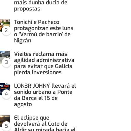
máis dunha ducia de
propostas
Tonichi e Pacheco
protagonizan este luns
2
o ‘Vermú de barrio’ de
Nigrán
Vieites reclama más
agilidad administrativa
3
para evitar que Galicia
pierda inversiones
LON3R JOHNY llevará el
sonido urbano a Ponte
4
da Barca el 15 de
agosto
El eclipse que
devolverá al Coto de
5
Aldir su mirada hacia el