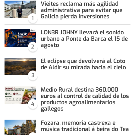
Vieites reclama más agilidad
administrativa para evitar que
Galicia pierda inversiones
1
LON3R JOHNY llevará el sonido
urbano a Ponte da Barca el 15 de
agosto
2
El eclipse que devolverá al Coto
de Aldir su mirada hacia el cielo
3
Medio Rural destina 360.000
euros al control de calidad de los
productos agroalimentarios
4
gallegos
Fozara, memoria castrexa e
música tradicional á beira do Tea