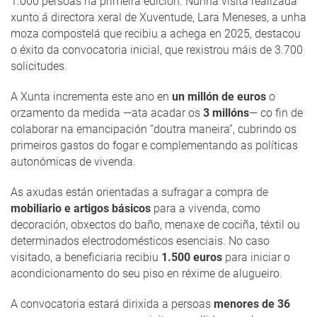
1.000 persoas na primeira edición. Nunha visita realizada
xunto á directora xeral de Xuventude, Lara Meneses, a unha
moza compostelá que recibiu a achega en 2025, destacou
o éxito da convocatoria inicial, que rexistrou máis de 3.700
solicitudes.
A Xunta incrementa este ano en
un millón de euros
o
orzamento da medida —ata acadar os
3 millóns
— co fin de
colaborar na emancipación “doutra maneira”, cubrindo os
primeiros gastos do fogar e complementando as políticas
autonómicas de vivenda.
As axudas están orientadas a sufragar a compra de
mobiliario e artigos básicos
para a vivenda, como
decoración, obxectos do baño, menaxe de cociña, téxtil ou
determinados electrodomésticos esenciais. No caso
visitado, a beneficiaria recibiu
1.500 euros
para iniciar o
acondicionamento do seu piso en réxime de alugueiro.
A convocatoria estará dirixida a persoas
menores de 36