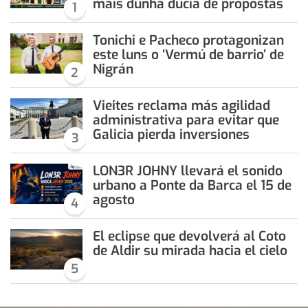
máis dunha ducia de propostas
1
Tonichi e Pacheco protagonizan
este luns o ‘Vermú de barrio’ de
Nigrán
2
Vieites reclama más agilidad
administrativa para evitar que
Galicia pierda inversiones
3
LON3R JOHNY llevará el sonido
urbano a Ponte da Barca el 15 de
agosto
4
El eclipse que devolverá al Coto
de Aldir su mirada hacia el cielo
5