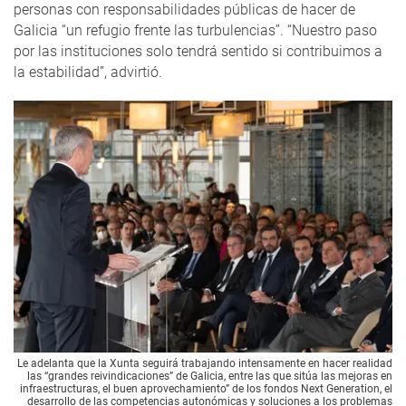
personas con responsabilidades públicas de hacer de
Galicia “un refugio frente las turbulencias”. “Nuestro paso
por las instituciones solo tendrá sentido si contribuimos a
la estabilidad”, advirtió.
Le adelanta que la Xunta seguirá trabajando intensamente en hacer realidad
las “grandes reivindicaciones” de Galicia, entre las que sitúa las mejoras en
infraestructuras, el buen aprovechamiento” de los fondos Next Generation, el
desarrollo de las competencias autonómicas y soluciones a los problemas