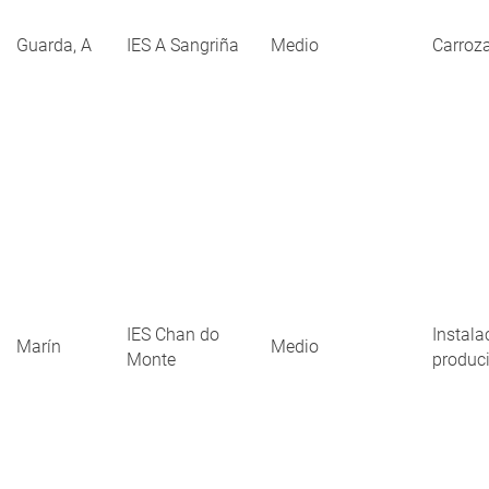
Guarda, A
IES A Sangriña
Medio
Carroza
IES Chan do
Instala
Marín
Medio
Monte
produci