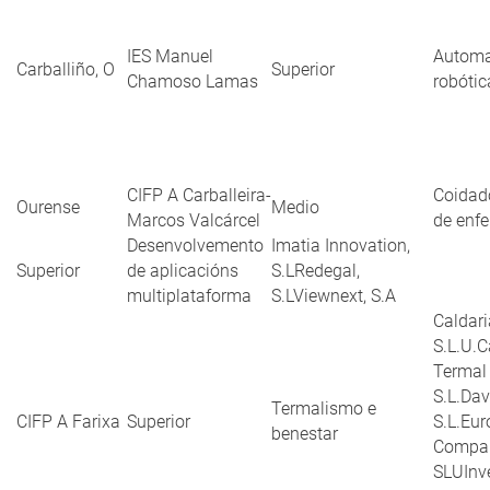
IES Manuel
Automa
Carballiño, O
Superior
Chamoso Lamas
robótic
CIFP A Carballeira-
Coidado
Ourense
Medio
Marcos Valcárcel
de enf
Desenvolvemento
Imatia Innovation,
Superior
de aplicacións
S.LRedegal,
multiplataforma
S.LViewnext, S.A
Caldari
S.L.U.C
Termal
S.L.Da
Termalismo e
CIFP A Farixa
Superior
S.L.Eur
benestar
Compa
SLUInv