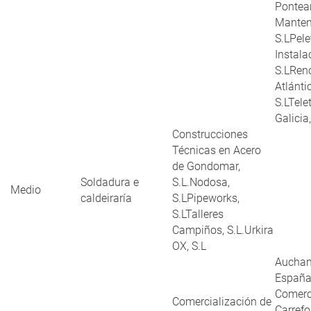
Pontea
Manten
S.LPele
Instala
S.LRen
Atlánti
S.LTele
Galicia,
Construcciones
Técnicas en Acero
de Gondomar,
Soldadura e
S.L.Nodosa,
Medio
caldeiraría
S.LPipeworks,
S.LTalleres
Campiños, S.L.Urkira
OX, S.L
Auchan
España
Comerc
Comercialización de
Carrefo