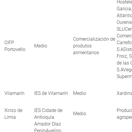
Hostele
Galicia,
Atlánti
Ourens
SLUCen
Comerc
Comercialización de
CIFP
Carrefo
Medio
produtos
Portovello
S.ADist
alimentarios
Froiz, 
de las 
S.AVeg
Superm
Vilamarín
IES de Vilamarín
Medio
Xardina
Xinzo de
IES Cidade de
Produc
Medio
Limia
Antioquía
agrope
Amador Díaz
PenínAvelino