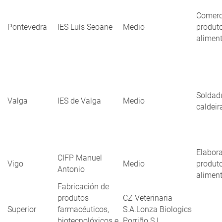
Comerc
Pontevedra
IES Luís Seoane
Medio
produt
aliment
Soldad
Valga
IES de Valga
Medio
caldeir
Elabor
CIFP Manuel
Vigo
Medio
produt
Antonio
aliment
Fabricación de
produtos
CZ Veterinaria
Superior
farmacéuticos,
S.A.Lonza Biologics
biotecnolóxicos e
Porriño S.L.