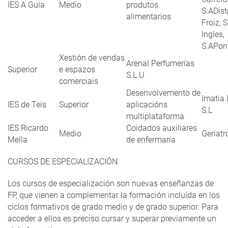
IES A Guía
Medio
produtos
S.ADist
alimentarios
Froiz, 
Ingles,
S.APont
Xestión de vendas
Arenal Perfumerías
Superior
e espazos
S.L.U
comerciais
Desenvolvemento de
Imatia 
IES de Teis
Superior
aplicacións
S.L
multiplataforma
IES Ricardo
Coidados auxiliares
Medio
Geriatr
Mella
de enfermaría
CURSOS DE ESPECIALIZACIÓN
Los cursos de especialización son nuevas enseñanzas de
FP, que vienen a complementar la formación incluída en los
ciclos formativos de grado medio y de grado superior. Para
acceder a ellos es preciso cursar y superar previamente un