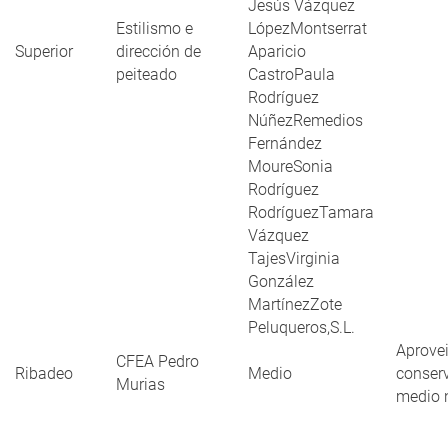
Jesús Vázquez
Estilismo e
LópezMontserrat
Superior
dirección de
Aparicio
peiteado
CastroPaula
Rodríguez
NúñezRemedios
Fernández
MoureSonia
Rodríguez
RodríguezTamara
Vázquez
TajesVirginia
González
MartínezZote
Peluqueros,S.L.
Aprove
CFEA Pedro
Ribadeo
Medio
conser
Murias
medio 