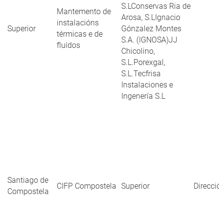
S.LConservas Ria de
Mantemento de
Arosa, S.LIgnacio
instalacións
Superior
Gónzalez Montes
térmicas e de
S.A. (IGNOSA)JJ
fluídos
Chicolino,
S.L.Porexgal,
S.L.Tecfrisa
Instalaciones e
Ingenería S.L
Santiago de
CIFP Compostela
Superior
Direcci
Compostela