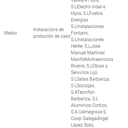
Varela e Hijos,
S.LElectro Vidal e
Hijos, S.LFoelca
Energías
S.LInstalaciones
Instalacións de
Medio
Fontami,
produción de calor
S.LInstalaciones
Herfer, S.LJose
Manuel Martínez
MariñoMultiservicios
Riveira, S.LObras y
Servicios Lijó,
S.LSatas Barbanza,
S.LSocogas,
S.ATecnifon
Barbanza, S.L
Aluminios Cortizo,
S.A.UAmegrove S.
Coop GalegaÁngel
López Soto,