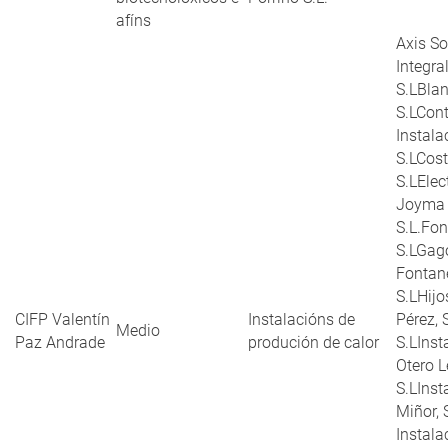
afíns
Axis So
Integra
S.LBlan
S.LCont
Instala
S.LCost
S.LElec
Joyma
S.L.Fon
S.LGag
Fontane
S.LHijo
CIFP Valentín
Instalacións de
Pérez, 
Medio
Paz Andrade
produción de calor
S.LInst
Otero 
S.LInst
Miñor, 
Instala