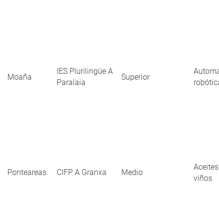
IES Plurilingüe A
Automa
Moaña
Superior
Paralaia
robótic
Aceites
Ponteareas
CIFP A Granxa
Medio
viños