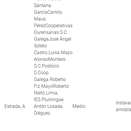
Santana
GarcíaCamilo
Maus
PérezCooperativas
Ourensanas S.C.
GalegaJosé Ángel
Sotelo
Castro.Luisa Mayo
AlonsoMontero
S.C.Postoiro
S.Coop
Galega.Roberto
Fiz MayoRoberto
Nieto Limia,
IES Plurilingüe
Instala
Estrada, A
Antón Losada
Medio
amobl
Diéguez