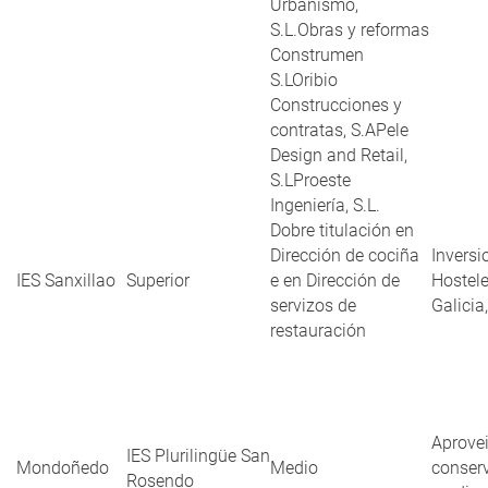
Urbanismo,
S.L.Obras y reformas
Construmen
S.LOribio
Construcciones y
contratas, S.APele
Design and Retail,
S.LProeste
Ingeniería, S.L.
Dobre titulación en
Dirección de cociña
Inversi
IES Sanxillao
Superior
e en Dirección de
Hostele
servizos de
Galicia,
restauración
Aprove
IES Plurilingüe San
Mondoñedo
Medio
conser
Rosendo