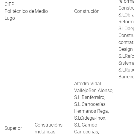
reform
CIFP
Constr
Politécnico de
Medio
Construción
S.LObra
Lugo
Reform
S.LOdeg
Constr
contrat
Design 
S.LRef
Sistema
S.LRub
Barreir
Alfedro Vidal
VallejoBen Alonso,
S.L.Benferreiro,
S.L.Carrocerías
Hermanos Rega,
S.LCidega-Inox,
Construcións
S.L.Garrido
Superior
metálicas
Carrocerias,