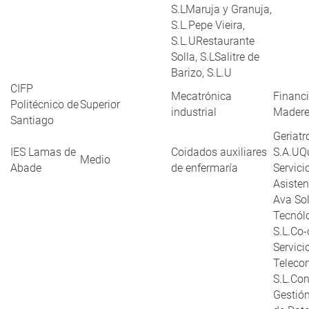
S.LMaruja y Granuja,
S.L.Pepe Vieira,
S.L.URestaurante
Solla, S.LSalitre de
Barizo, S.L.U
CIFP
Mecatrónica
Financi
Politécnico de
Superior
industrial
Maderer
Santiago
Geriatr
IES Lamas de
Coidados auxiliares
S.A.UQ
Medio
Abade
de enfermaría
Servici
Asisten
Ava So
Tecnól
S.L.Co
Servici
Teleco
S.L.Con
Gestió