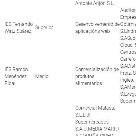
Antonio Arijón S.L.
Auditor
Empres
IES Fernando
Desenvolvemento de
Optimi
Superior
Wirtz Suárez
aplicacións web
S.LIndr
S.ASud
Cloud, 
Centro
Carrefo
S.ADist
IES Ramón
Comercialización de
Froiz, 
Menéndez
Medio
produtos
Ingles,
Pidal
alimentarios
S.AMer
S.LVeg
Superm
Comercial Malasa,
S.L.Lidl
Supermercados
S.A.U.MEDIA MARKT
A CORUÑA VIDEO