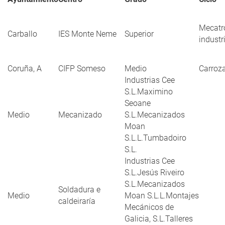
Mecatr
Carballo
IES Monte Neme
Superior
industr
Coruña, A
CIFP Someso
Medio
Carroza
Industrias Cee
S.L.Maximino
Seoane
Medio
Mecanizado
S.L.Mecanizados
Moan
S.L.L.Tumbadoiro
S.L.
Industrias Cee
S.L.Jesús Riveiro
S.L.Mecanizados
Soldadura e
Medio
Moan S.L.L.Montajes
caldeiraría
Mecánicos de
Galicia, S.L.Talleres