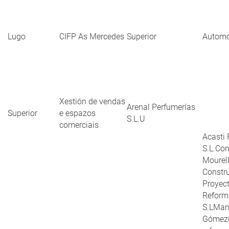
Lugo
CIFP As Mercedes
Superior
Automo
Xestión de vendas
Arenal Perfumerías
Superior
e espazos
S.L.U
comerciais
Acasti
S.L.Co
Mourel
Constr
Proyec
Reform
S.LMan
GómezO