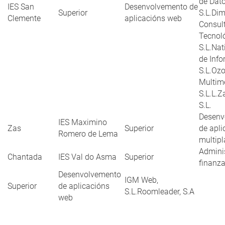
de Dat
IES San
Desenvolvemento de
Superior
S.L.Di
Clemente
aplicacións web
Consult
Tecnol
S.L.Nat
de Inf
S.L.Oz
Multim
S.L.L.Z
S.L.
Desenv
IES Maximino
Zas
Superior
de apli
Romero de Lema
multip
Admini
Chantada
IES Val do Asma
Superior
finanz
Desenvolvemento
IGM Web,
Superior
de aplicacións
S.L.Roomleader, S.A
web