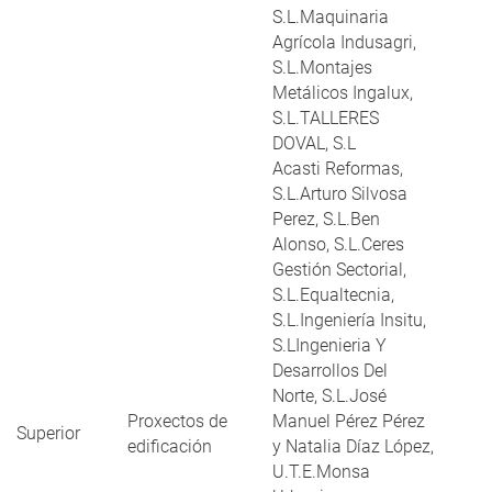
S.L.Maquinaria
Agrícola Indusagri,
S.L.Montajes
Metálicos Ingalux,
S.L.TALLERES
DOVAL, S.L
Acasti Reformas,
S.L.Arturo Silvosa
Perez, S.L.Ben
Alonso, S.L.Ceres
Gestión Sectorial,
S.L.Equaltecnia,
S.L.Ingeniería Insitu,
S.LIngenieria Y
Desarrollos Del
Norte, S.L.José
Proxectos de
Manuel Pérez Pérez
Superior
edificación
y Natalia Díaz López,
U.T.E.Monsa