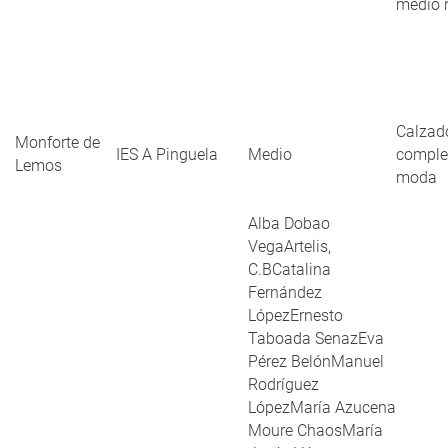
medio 
Calzad
Monforte de
IES A Pinguela
Medio
comple
Lemos
moda
Alba Dobao
VegaArtelis,
C.BCatalina
Fernández
LópezErnesto
Taboada SenazEva
Pérez BelónManuel
Rodríguez
LópezMaría Azucena
Moure ChaosMaría