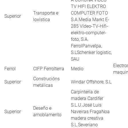
TV HIFI ELEKTRO
Transporte e
COMPUTER FOTO
Superior
loxística
S.A.Media Markt E-
285 Vídeo-TV-Hifi-
elektro-computer-
foto, S.A.
FerrolPanvelpa,
S.LSchenker logistic,
SAU
Electr
Ferrol
CIFP Ferrolterra
Medio
maquin
Construcións
Superior
Windar Offshore, S.L
metálicas
Carpintería de
madera Cardifer
S.L.U.José Luis
Deseño e
Superior
Naveiras FragaNoa
amoblamento
madera creativa
S.L.Severiano