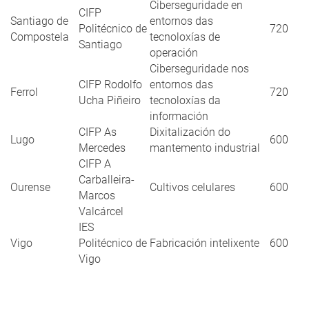
Ciberseguridade en
CIFP
Santiago de
entornos das
Politécnico de
720
Compostela
tecnoloxías de
Santiago
operación
Ciberseguridade nos
CIFP Rodolfo
entornos das
Ferrol
720
Ucha Piñeiro
tecnoloxías da
información
CIFP As
Dixitalización do
Lugo
600
Mercedes
mantemento industrial
CIFP A
Carballeira-
Ourense
Cultivos celulares
600
Marcos
Valcárcel
IES
Vigo
Politécnico de
Fabricación intelixente
600
Vigo