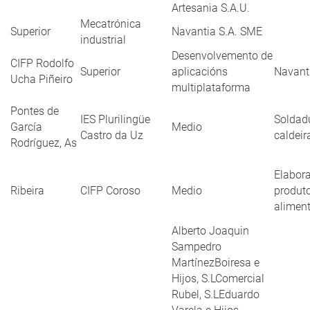
Artesania S.A.U.
Mecatrónica
Superior
Navantia S.A. SME
industrial
Desenvolvemento de
CIFP Rodolfo
Superior
aplicacións
Navant
Ucha Piñeiro
multiplataforma
Pontes de
IES Plurilingüe
Soldad
García
Medio
Castro da Uz
caldeir
Rodríguez, As
Elabor
Ribeira
CIFP Coroso
Medio
produt
aliment
Alberto Joaquin
Sampedro
MartínezBoiresa e
Hijos, S.LComercial
Rubel, S.LEduardo