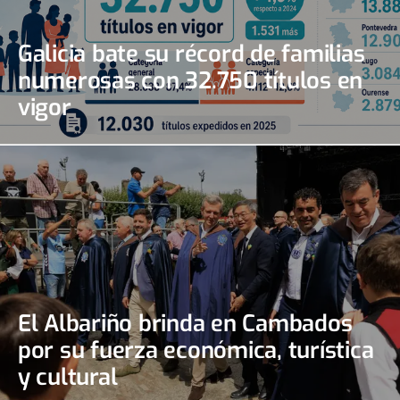
Galicia bate su récord de familias
numerosas con 32.750 títulos en
vigor
El Albariño brinda en Cambados
por su fuerza económica, turística
y cultural