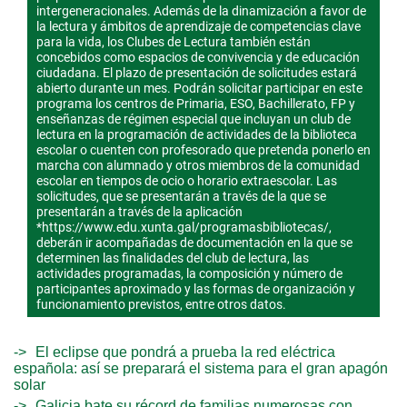
intergeneracionales. Además de la dinamización a favor de
la lectura y ámbitos de aprendizaje de competencias clave
para la vida, los Clubes de Lectura también están
concebidos como espacios de convivencia y de educación
ciudadana. El plazo de presentación de solicitudes estará
abierto durante un mes. Podrán solicitar participar en este
programa los centros de Primaria, ESO, Bachillerato, FP y
enseñanzas de régimen especial que incluyan un club de
lectura en la programación de actividades de la biblioteca
escolar o cuenten con profesorado que pretenda ponerlo en
marcha con alumnado y otros miembros de la comunidad
escolar en tiempos de ocio o horario extraescolar. Las
solicitudes, que se presentarán a través de la que se
presentarán a través de la aplicación
*https://www.edu.xunta.gal/programasbibliotecas/,
deberán ir acompañadas de documentación en la que se
determinen las finalidades del club de lectura, las
actividades programadas, la composición y número de
participantes aproximado y las formas de organización y
funcionamiento previstos, entre otros datos.
El eclipse que pondrá a prueba la red eléctrica
española: así se preparará el sistema para el gran apagón
solar
Galicia bate su récord de familias numerosas con