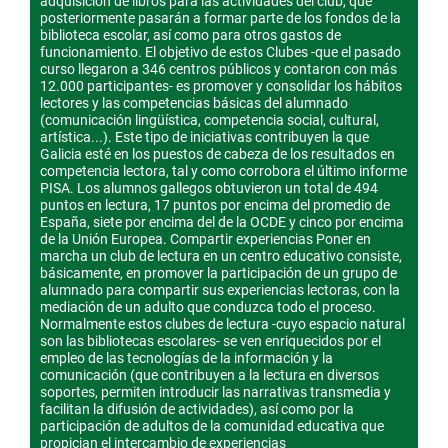
adquisición de libros para las actividades del club, que
posteriormente pasarán a formar parte de los fondos de la
biblioteca escolar, así como para otros gastos de
funcionamiento. El objetivo de estos Clubes -que el pasado
curso llegaron a 346 centros públicos y contaron con más
12.000 participantes- es promover y consolidar los hábitos
lectores y las competencias básicas del alumnado
(comunicación lingüística, competencia social, cultural,
artística...). Este tipo de iniciativas contribuyen la que
Galicia esté en los puestos de cabeza de los resultados en
competencia lectora, tal y como corrobora el último informe
PISA. Los alumnos gallegos obtuvieron un total de 494
puntos en lectura, 17 puntos por encima del promedio de
España, siete por encima del de la OCDE y cinco por encima
de la Unión Europea. Compartir experiencias Poner en
marcha un club de lectura en un centro educativo consiste,
básicamente, en promover la participación de un grupo de
alumnado para compartir sus experiencias lectoras, con la
mediación de un adulto que conduzca todo el proceso.
Normalmente estos clubes de lectura -cuyo espacio natural
son las bibliotecas escolares- se ven enriquecidos por el
empleo de las tecnologías de la información y la
comunicación (que contribuyen a la lectura en diversos
soportes, permiten introducir las narrativas transmedia y
facilitan la difusión de actividades), así como por la
participación de adultos de la comunidad educativa que
propician el intercambio de experiencias