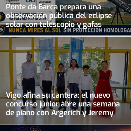
Ponte da Barca prepara una
observación pública del eclipse
solar con telescopio y gafas
certificadas
Vigo afina su cantera: el nuevo
concurso júnior abre una semana
de piano con Argerich y Jeremy
Irons