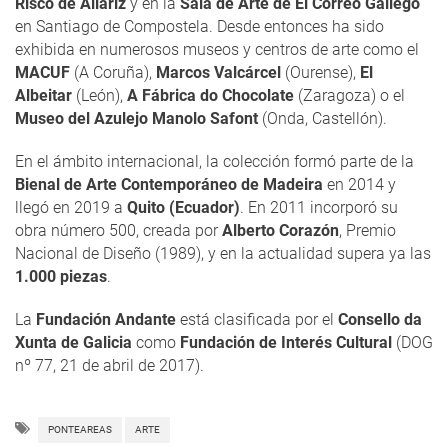
Risco de Allariz
y en la
Sala de Arte de El Correo Gallego
en Santiago de Compostela. Desde entonces ha sido
exhibida en numerosos museos y centros de arte como el
MACUF
(A Coruña),
Marcos Valcárcel
(Ourense),
El
Albeitar
(León),
A Fábrica do Chocolate
(Zaragoza) o el
Museo del Azulejo Manolo Safont
(Onda, Castellón).
En el ámbito internacional, la colección formó parte de la
Bienal de Arte Contemporáneo de Madeira
en 2014 y
llegó en 2019 a
Quito (Ecuador)
. En 2011 incorporó su
obra número 500, creada por
Alberto Corazón
, Premio
Nacional de Diseño (1989), y en la actualidad supera ya las
1.000 piezas
.
La
Fundación Andante
está clasificada por el
Consello da
Xunta de Galicia
como
Fundación de Interés Cultural
(DOG
nº 77, 21 de abril de 2017).
PONTEAREAS
ARTE