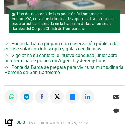
Una de las obras de la exposición “Alfombras de
Andante´s”, en la que la horma de zapato se transforma en
pieza artística inspirada en la tradición de las alfombras
florales del Corpus Christi de Ponteareas.
Ponte da Barca prepara una observación pública del
eclipse solar con telescopio y gafas certificadas
Vigo afina su cantera: el nuevo concurso júnior abre
una semana de piano con Argerich y Jeremy Irons
Ponte da Barca se prepara para vivir una multitudinaria
Romería de San Bartolomé
DL-G
15 DE DICIEMBRE DE 2025, 22:32