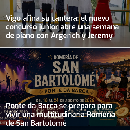
Vigo afina su cantera: el nuevo
concurso júnior abre una semana
de piano con Argerich y Jeremy
Irons
Ponte da Barca se prepara para
vivir una multitudinaria Romería
de San Bartolomé