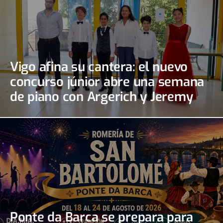
Vigo afina su cantera: el nuevo
concurso júnior abre una semana
de piano con Argerich y Jeremy
Irons
Ponte da Barca se prepara para