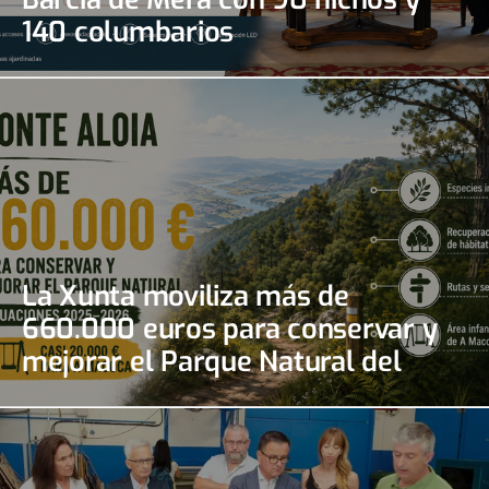
140 columbarios
La Xunta moviliza más de
660.000 euros para conservar y
mejorar el Parque Natural del
Monte Aloia