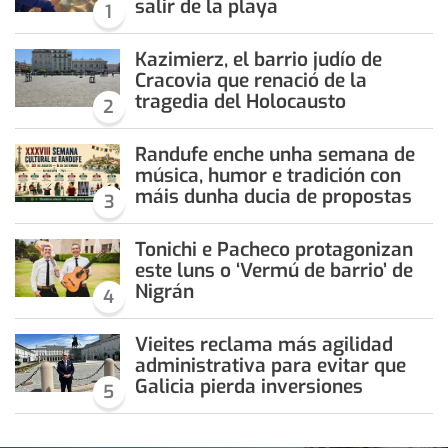
salir de la playa
1
Kazimierz, el barrio judío de
Cracovia que renació de la
tragedia del Holocausto
2
Randufe enche unha semana de
música, humor e tradición con
máis dunha ducia de propostas
3
Tonichi e Pacheco protagonizan
este luns o ‘Vermú de barrio’ de
Nigrán
4
Vieites reclama más agilidad
administrativa para evitar que
Galicia pierda inversiones
5