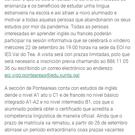
ensinanza e os beneficios de estudar unha lingua
estranxeira na escola e así atraer a novo alumnado e
motivar a todas aquelas persoas que abandonaron os seus
estudos por mor da pandemia. Todas as persoas
interesadas en aprender inglés ou francés poderán
participar na sesión informativa que se celebrará o vindeiro
mércores 22 de setembro ás 19.00 horas na sede da EOI no
IES Val do Tea. A visita será con prazas limitadas, polo que
será necesario a inscrición previa chamando ao 886 11 05
36 ou escribindo un correo electrónico ao enderezo
eoi.vigo.ponteareas@edu.xunta.gal
.
A sección de Ponteareas conta con estudos de inglés
dende o nivel A1 ato o C1 e de francés no nivel básico
integrado A1-A2 e no nivel intermedio B1, cos que o
alumnado poderá obter o certificado que acredita a
competencia lingüística de maneira oficial. Aínda que o
prazo de matrícula xa rematou, a partir do 26 de setembro
abrirase un período extraordinario coas prazas vacantes