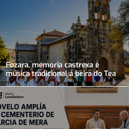
Fozara, memoria castrexa e
música tradicional á beira do Tea