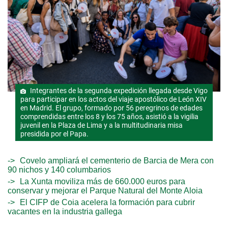
Integrantes de la segunda expedición llegada desde Vigo
para participar en los actos del viaje apostólico de León XIV
en Madrid. El grupo, formado por 56 peregrinos de edades
comprendidas entre los 8 y los 75 años, asistió a la vigilia
juvenil en la Plaza de Lima y a la multitudinaria misa
presidida por el Papa.
Covelo ampliará el cementerio de Barcia de Mera con
90 nichos y 140 columbarios
La Xunta moviliza más de 660.000 euros para
conservar y mejorar el Parque Natural del Monte Aloia
El CIFP de Coia acelera la formación para cubrir
vacantes en la industria gallega