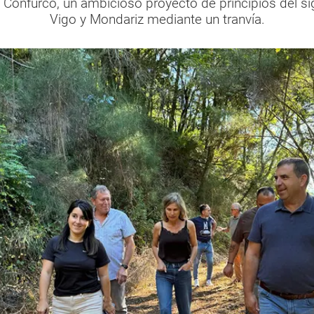
el Confurco, un ambicioso proyecto de principios del 
Vigo y Mondariz mediante un tranvía.