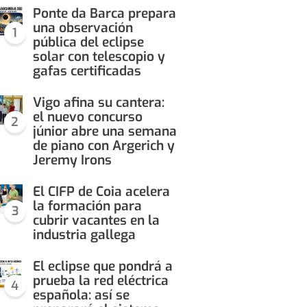
Ponte da Barca prepara
una observación
1
pública del eclipse
solar con telescopio y
gafas certificadas
Vigo afina su cantera:
el nuevo concurso
2
júnior abre una semana
de piano con Argerich y
Jeremy Irons
El CIFP de Coia acelera
la formación para
3
cubrir vacantes en la
industria gallega
El eclipse que pondrá a
prueba la red eléctrica
4
española: así se