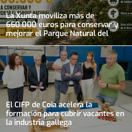
La Xunta moviliza más de
660.000 euros para conservar y
mejorar el Parque Natural del
Monte Aloia
El CIFP de Coia acelera la
formación para cubrir vacantes en
la industria gallega