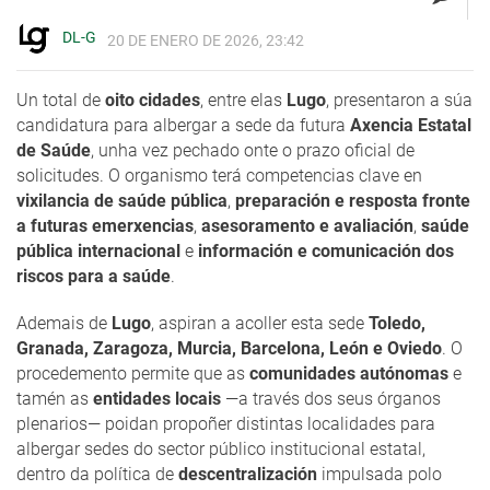
DL-G
20 DE ENERO DE 2026, 23:42
Un total de
oito cidades
, entre elas
Lugo
, presentaron a súa
candidatura para albergar a sede da futura
Axencia Estatal
de Saúde
, unha vez pechado onte o prazo oficial de
solicitudes. O organismo terá competencias clave en
vixilancia de saúde pública
,
preparación e resposta fronte
a futuras emerxencias
,
asesoramento e avaliación
,
saúde
pública internacional
e
información e comunicación dos
riscos para a saúde
.
Ademais de
Lugo
, aspiran a acoller esta sede
Toledo,
Granada, Zaragoza, Murcia, Barcelona, León e Oviedo
. O
procedemento permite que as
comunidades autónomas
e
tamén as
entidades locais
—a través dos seus órganos
plenarios— poidan propoñer distintas localidades para
albergar sedes do sector público institucional estatal,
dentro da política de
descentralización
impulsada polo