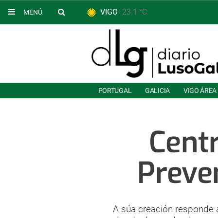
VIGO
23.1 °C
MENÚ
PORTUGAL
GALICIA
VIGO ÁREA
Centr
Preve
A súa creación responde á