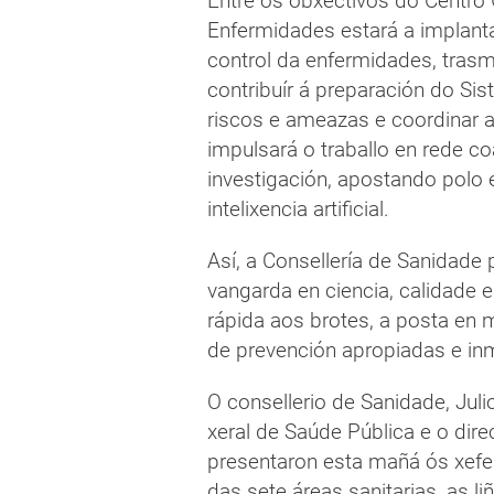
Entre os obxectivos do Centro 
Enfermidades estará a implanta
control da enfermidades, trasm
contribuír á preparación do Si
riscos e ameazas e coordinar a
impulsará o traballo en rede c
investigación, apostando pol
intelixencia artificial.
Así, a Consellería de Sanidade 
vangarda en ciencia, calidade 
rápida aos brotes, a posta en 
de prevención apropiadas e in
O consellerio de Sanidade, Jul
xeral de Saúde Pública e o direc
presentaron esta mañá ós xefe
das sete áreas sanitarias, as l