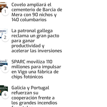
Covelo ampliará el
cementerio de Barcia de
1
Mera con 90 nichos y
140 columbarios
La patronal gallega
reclama un gran pacto
2
para ganar
productividad y
acelerar las inversiones
SPARC moviliza 110
millones para impulsar
3
en Vigo una fábrica de
chips fotónicos
Galicia y Portugal
refuerzan su
4
cooperación frente a
los grandes incendios