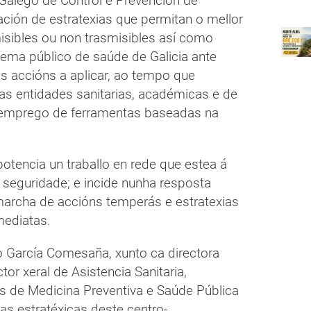
Galego de Control e Prevención de
ción de estratexias que permitan o mellor
isibles ou non trasmisibles así como
stema público de saúde de Galicia ante
s accións a aplicar, ao tempo que
oas entidades sanitarias, académicas e de
o emprego de ferramentas baseadas na
potencia un traballo en rede que estea á
e seguridade; e incide nunha resposta
marcha de accións temperás e estratexias
mediatas.
io García Comesaña, xunto ca directora
tor xeral de Asistencia Sanitaria,
s de Medicina Preventiva e Saúde Pública
iñas estratéxicas deste centro
.