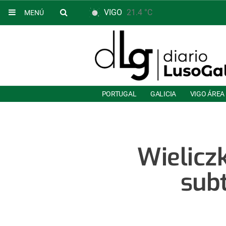
VIGO
21.4 °C
MENÚ
PORTUGAL
GALICIA
VIGO ÁREA
Wielicz
subt