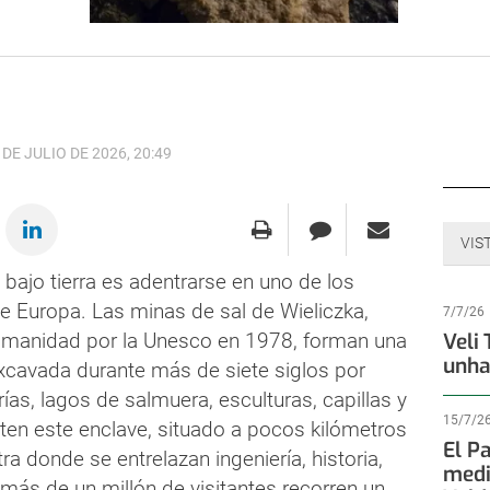
 DE JULIO DE 2026, 20:49
VIS
ajo tierra es adentrarse en uno de los
 Europa. Las minas de sal de Wieliczka,
7/7/26
umanidad por la Unesco en 1978, forman una
Veli
unha
xcavada durante más de siete siglos por
as, lagos de salmuera, esculturas, capillas y
15/7/2
en este enclave, situado a pocos kilómetros
El P
a donde se entrelazan ingeniería, historia,
medi
, más de un millón de visitantes recorren un