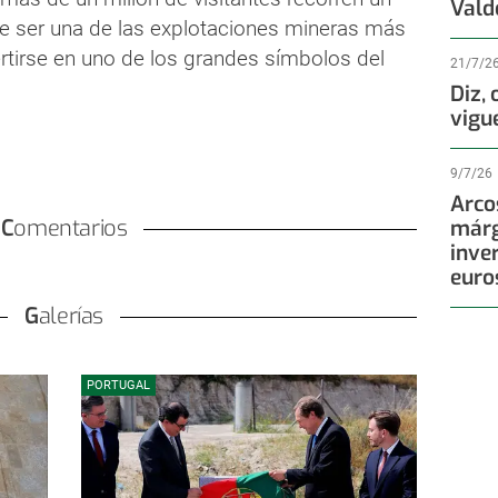
Vald
 ser una de las explotaciones mineras más
tirse en uno de los grandes símbolos del
21/7/2
Diz,
vigu
9/7/26
Arco
Comentarios
márg
inve
euro
Galerías
PORTUGAL