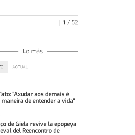
1
/ 52
Lo más
TO
ACTUAL
 Tato: "Axudar aos demais é
 maneira de entender a vida"
6
aço de Giela revive la epopeya
eval del Reencontro de