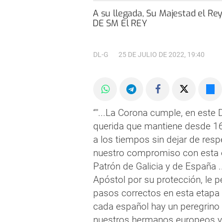
A su llegada, Su Majestad el Rey recibe el saludo del presidente de la Xunta de Galicia, Alfonso Rueda. © CASA
DE SM El REY
DL-G
25 DE JULIO DE 2022, 19:40
"...La Corona cumple, en este 
querida que mantiene desde 164
a los tiempos sin dejar de resp
nuestro compromiso con esta o
Patrón de Galicia y de España .
Apóstol por su protección, le 
pasos correctos en esta etapa
cada español hay un peregrino
nuestros hermanos europeos y 