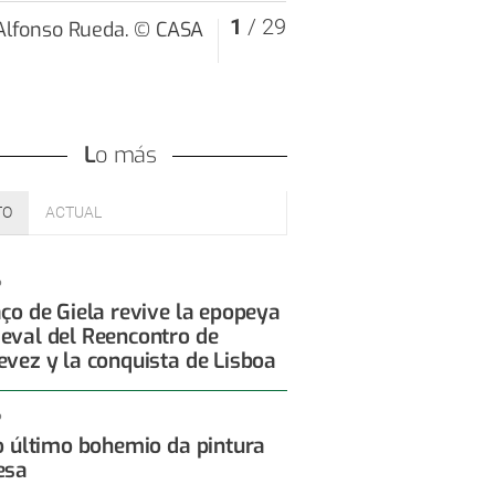
1
/ 29
Lo más
TO
ACTUAL
6
aço de Giela revive la epopeya
eval del Reencontro de
evez y la conquista de Lisboa
6
 o último bohemio da pintura
esa