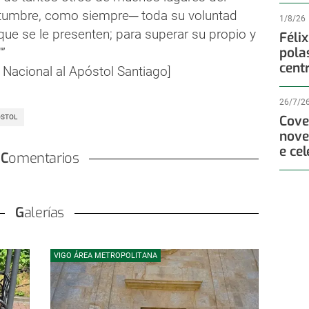
umbre, como siempre─ toda su voluntad
1/8/26
que se le presenten; para superar su propio y
Féli
pola
"
cent
 Nacional al Apóstol Santiago]
26/7/2
Cove
ÓSTOL
nove
e ce
Comentarios
Galerías
VIGO ÁREA METROPOLITANA