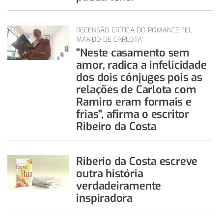
RECENSÃO CRÍTICA DO ROMANCE: ”EL
MARIDO DE CARLOTA”
"Neste casamento sem
amor, radica a infelicidade
dos dois cônjuges pois as
relações de Carlota com
Ramiro eram formais e
frias", afirma o escritor
Ribeiro da Costa
Riberio da Costa escreve
outra história
verdadeiramente
inspiradora