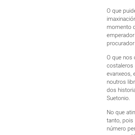
O que puid
imaxinació
momento da
emperador 
procurador
O que nos 
costaleros 
evanxeos, 
noutros li
dos histor
Suetonio.
No que atin
tanto, pois
número per