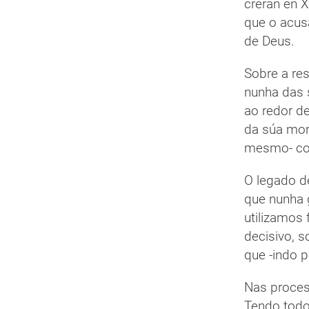
creran en X
que o acusa
de Deus.
Sobre a re
nunha das 
ao redor d
da súa mort
mesmo- co
O legado de
que nunha 
utilizamos 
decisivo, s
que -indo p
Nas proces
Tendo todo 