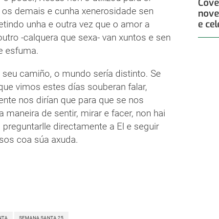
Cove
 os demais e cunha xenerosidade sen
nove
e ce
petindo unha e outra vez que o amor a
outro -calquera que sexa- van xuntos e sen
se esfuma.
 seu camiño, o mundo sería distinto. Se
que vimos estes días souberan falar,
nte nos dirían que para que se nos
 maneira de sentir, mirar e facer, non hai
preguntarlle directamente a El e seguir
sos coa súa axuda.
NTA
SEMANA SANTA 25