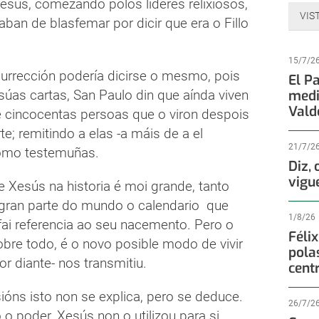
esús, comezando polos líderes relixiosos,
VIS
ban de blasfemar por dicir que era o Fillo
15/7/2
surrección podería dicirse o mesmo, pois
El P
súas cartas, San Paulo din que aínda viven
medi
Vald
e cincocentas persoas que o viron despois
e; remitindo a elas -a máis de a el
21/7/2
mo testemuñas.
Diz,
vigu
 Xesús na historia é moi grande, tanto
gran parte do mundo o calendario que
1/8/26
fai referencia ao seu nacemento. Pero o
Féli
obre todo, é o novo posible modo de vivir
pola
or diante- nos transmitiu.
cent
ións isto non se explica, pero se deduce.
26/7/2
o poder, Xesús non o utilizou para si