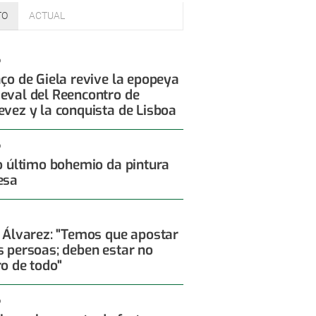
TO
ACTUAL
6
aço de Giela revive la epopeya
eval del Reencontro de
evez y la conquista de Lisboa
6
 o último bohemio da pintura
esa
x Álvarez: "Temos que apostar
s persoas; deben estar no
ro de todo"
6