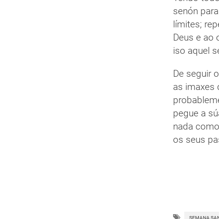
senón para
límites; re
Deus e ao 
iso aquel 
De seguir o
as imaxes 
probableme
pegue a súa
nada como 
os seus pa
SEMANA SA