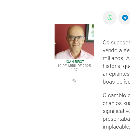
Os sucesos
vendo a Xe
mil anos. 
JOAN RIBOT
historia, q
19 DE ABRIL DE 2025,
1:37
arrepiantes
boas pelícu
O cambio q
crían os x
significat
presentaba
implacable