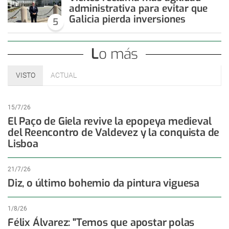
administrativa para evitar que
Galicia pierda inversiones
5
Lo más
VISTO
ACTUAL
15/7/26
El Paço de Giela revive la epopeya medieval
del Reencontro de Valdevez y la conquista de
Lisboa
21/7/26
Diz, o último bohemio da pintura viguesa
1/8/26
Félix Álvarez: "Temos que apostar polas