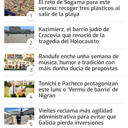
El reto de Sogama para este
verano: recoger tres plásticos al
salir de la playa
1
Kazimierz, el barrio judío de
Cracovia que renació de la
tragedia del Holocausto
2
Randufe enche unha semana de
música, humor e tradición con
máis dunha ducia de propostas
3
Tonichi e Pacheco protagonizan
este luns o ‘Vermú de barrio’ de
Nigrán
4
Vieites reclama más agilidad
administrativa para evitar que
Galicia pierda inversiones
5