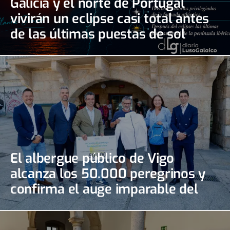
Galicia y el norte de Portugal
vivirán un eclipse casi total antes
de las últimas puestas de sol
El albergue público de Vigo
alcanza los 50.000 peregrinos y
confirma el auge imparable del
Camino Portugués de la Costa