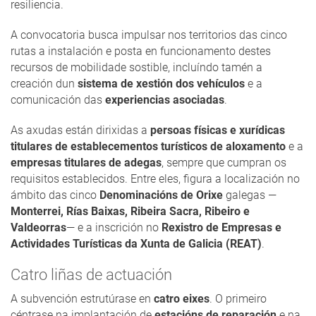
resiliencia.
A convocatoria busca impulsar nos territorios das cinco
rutas a instalación e posta en funcionamento destes
recursos de mobilidade sostible, incluíndo tamén a
creación dun
sistema de xestión dos vehículos
e a
comunicación das
experiencias asociadas
.
As axudas están dirixidas a
persoas físicas e xurídicas
titulares de establecementos turísticos de aloxamento
e a
empresas titulares de adegas
, sempre que cumpran os
requisitos establecidos. Entre eles, figura a localización no
ámbito das cinco
Denominacións de Orixe
galegas —
Monterrei, Rías Baixas, Ribeira Sacra, Ribeiro e
Valdeorras
— e a inscrición no
Rexistro de Empresas e
Actividades Turísticas da Xunta de Galicia (REAT)
.
Catro liñas de actuación
A subvención estrutúrase en
catro eixes
. O primeiro
céntrase na implantación de
estacións de reparación
e na