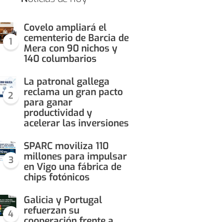
Covelo ampliará el
cementerio de Barcia de
1
Mera con 90 nichos y
140 columbarios
La patronal gallega
reclama un gran pacto
2
para ganar
productividad y
acelerar las inversiones
SPARC moviliza 110
millones para impulsar
3
en Vigo una fábrica de
chips fotónicos
Galicia y Portugal
refuerzan su
4
cooperación frente a