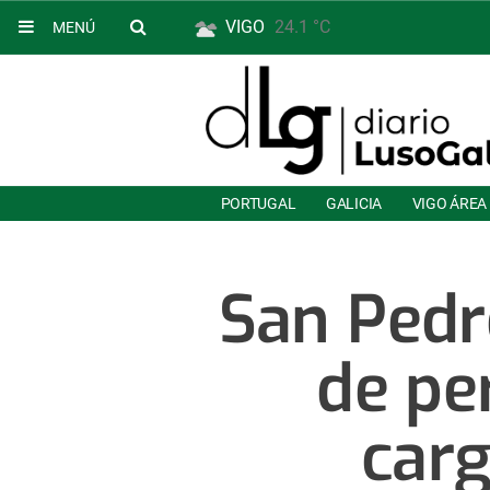
VIGO
24.1 °C
MENÚ
PORTUGAL
GALICIA
VIGO ÁREA
San Pedr
de pe
carg