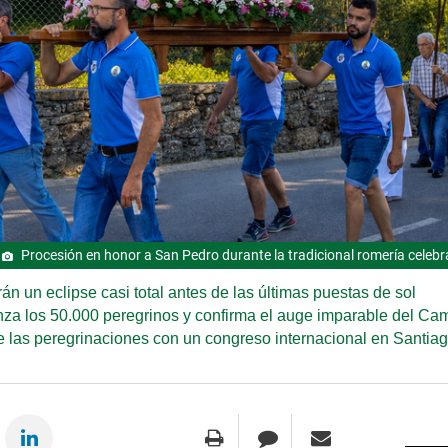
Procesión en honor a San Pedro durante la tradicional romería celebra
irán un eclipse casi total antes de las últimas puestas de sol
nza los 50.000 peregrinos y confirma el auge imparable del Ca
e las peregrinaciones con un congreso internacional en Santia