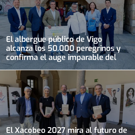
El albergue público de Vigo
alcanza los 50.000 peregrinos y
confirma el auge imparable del
Camino Portugués de la Costa
El Xacobeo 2027 mira al futuro de