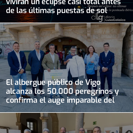
vivirán un eclipse casi total antes
de las últimas puestas de sol
El albergue público de Vigo
alcanza los 50.000 peregrinos y
confirma el auge imparable del
Camino Portugués de la Costa