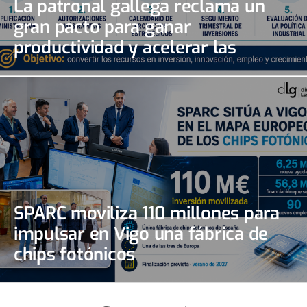
La patronal gallega reclama un
gran pacto para ganar
productividad y acelerar las
inversiones
SPARC moviliza 110 millones para
impulsar en Vigo una fábrica de
chips fotónicos