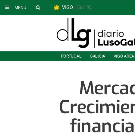
VIGO
18.1 °C
MENÚ
PORTUGAL
GALICIA
VIGO ÁREA
Mercad
Crecimie
financi