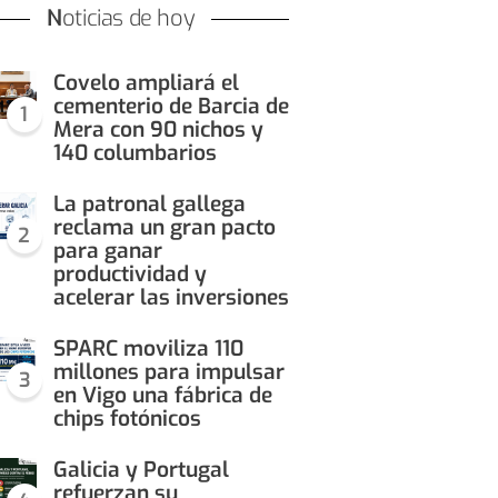
Noticias de hoy
Covelo ampliará el
cementerio de Barcia de
1
Mera con 90 nichos y
140 columbarios
La patronal gallega
reclama un gran pacto
2
para ganar
productividad y
acelerar las inversiones
SPARC moviliza 110
millones para impulsar
3
en Vigo una fábrica de
chips fotónicos
Galicia y Portugal
refuerzan su