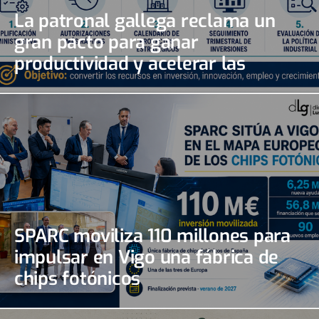
La patronal gallega reclama un
gran pacto para ganar
productividad y acelerar las
inversiones
SPARC moviliza 110 millones para
impulsar en Vigo una fábrica de
chips fotónicos