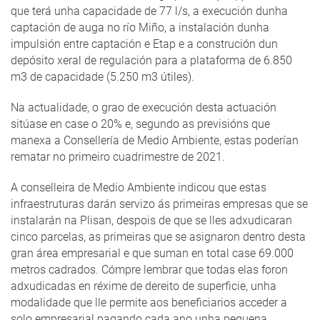
que terá unha capacidade de 77 l/s, a execución dunha
captación de auga no río Miño, a instalación dunha
impulsión entre captación e Etap e a construción dun
depósito xeral de regulación para a plataforma de 6.850
m3 de capacidade (5.250 m3 útiles).
Na actualidade, o grao de execución desta actuación
sitúase en case o 20% e, segundo as previsións que
manexa a Consellería de Medio Ambiente, estas poderían
rematar no primeiro cuadrimestre de 2021.
A conselleira de Medio Ambiente indicou que estas
infraestruturas darán servizo ás primeiras empresas que se
instalarán na Plisan, despois de que se lles adxudicaran
cinco parcelas, as primeiras que se asignaron dentro desta
gran área empresarial e que suman en total case 69.000
metros cadrados. Cómpre lembrar que todas elas foron
adxudicadas en réxime de dereito de superficie, unha
modalidade que lle permite aos beneficiarios acceder a
solo empresarial pagando cada ano unha pequena