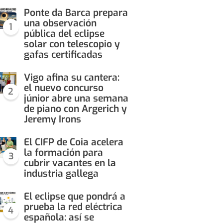
Ponte da Barca prepara
una observación
1
pública del eclipse
solar con telescopio y
gafas certificadas
Vigo afina su cantera:
el nuevo concurso
2
júnior abre una semana
de piano con Argerich y
Jeremy Irons
El CIFP de Coia acelera
la formación para
3
cubrir vacantes en la
industria gallega
El eclipse que pondrá a
prueba la red eléctrica
4
española: así se