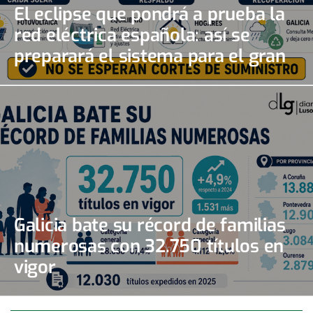
El eclipse que pondrá a prueba la
red eléctrica española: así se
preparará el sistema para el gran
apagón solar
Galicia bate su récord de familias
numerosas con 32.750 títulos en
vigor