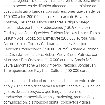
En la categoría *B, se apoyan cinco promotoras para llevar
a cabo proyectos de difusión alrededor de un mínimo de
cuatro solistas o bandas, con subvenciones que van de los
110.000 a los 200.000 euros. Es el caso de Boyanka
Kostova, Carlangas, Niños Mutantes, Ortiga y Shego,
presentados por Ernie Producciones (130.925 euros);
Eladio y Los Seres Queridos, Furious Monkey House, Pablo
Lesuit y Xoel López, por EsmerArte (200.000 euros); Ailá,
Astarot, Quico Comesaña, Luar na Lubre y Ses, por
Kalderon Producciones (200.000 euros); Adhara & Ritman,
La Casa de Los Ingleses, Robert Pier y Sheila Patricia, por
MusicArte Rey Saavedra (110.000 euros) y García MC,
Laura Lamontagne & Pico Amperio, Pakolas, Sondarúa y
Tanxugueiras, por Play Plan Cultural (200.000 euros).
Las cuantías adjudicadas, que se distribuirán entre este
año y 2023, serán destinadas a asumir hasta el 70% de los
gastos de cada proyecto que tengan que ver con
producción, comercialización y marketing, promoción y
comunicación, distribución digital, conciertos y giras,