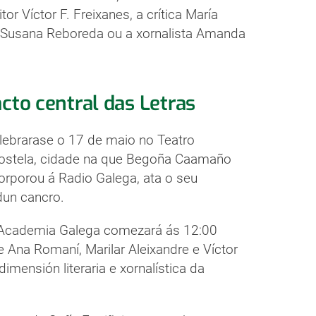
r Víctor F. Freixanes, a crítica María
a Susana Reboreda ou a xornalista Amanda
acto central das Letras
celebrarase o 17 de maio no Teatro
postela, cidade na que Begoña Caamaño
orporou á Radio Galega, ata o seu
dun cancro.
l Academia Galega comezará ás 12:00
de Ana Romaní, Marilar Aleixandre e Víctor
imensión literaria e xornalística da