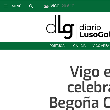
VIGO
20.6 °C
MENÚ
PORTUGAL
GALICIA
VIGO ÁREA
Vigo 
celebr
Begoña 