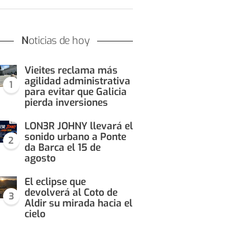
Noticias de hoy
Vieites reclama más
agilidad administrativa
1
para evitar que Galicia
pierda inversiones
LON3R JOHNY llevará el
sonido urbano a Ponte
2
da Barca el 15 de
agosto
El eclipse que
devolverá al Coto de
3
Aldir su mirada hacia el
cielo