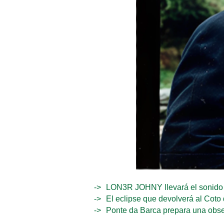
LON3R JOHNY llevará el sonido 
El eclipse que devolverá al Coto 
Ponte da Barca prepara una observ