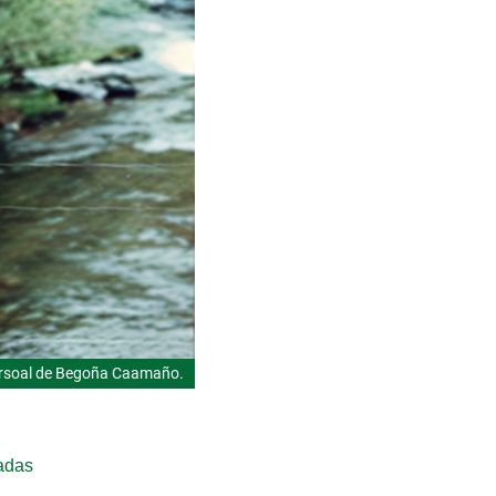
ersoal de Begoña Caamaño.
cadas