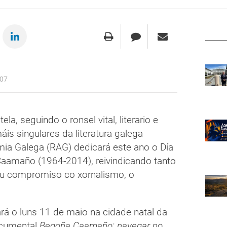
:07
a, seguindo o ronsel vital, literario e
is singulares da literatura galega
ia Galega (RAG) dedicará este ano o Día
aamaño (1964-2014), reivindicando tanto
eu compromiso co xornalismo, o
rá o luns 11 de maio na cidade natal da
ocumental
Begoña Caamaño: navegar no