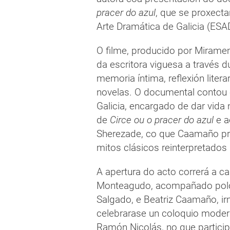
pracer do azul
, que se proxecta
Arte Dramática de Galicia (ESA
O filme, producido por Miramemi
da escritora viguesa a través 
memoria íntima, reflexión liter
novelas. O documental contou
Galicia, encargado de dar vida
de
Circe ou o pracer do azul
e a
Sherezade, co que Caamaño pret
mitos clásicos reinterpretados
A apertura do acto correrá a c
Monteagudo, acompañado polo 
Salgado, e Beatriz Caamaño, i
celebrarase un coloquio mode
Ramón Nicolás, no que particip