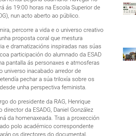
rá ás 19:00 horas na Escola Superior de
DG), nun acto aberto ao público.
ra, percorre a vida e o universo creativo
dunha proposta coral que mestura
aria e dramatizacións inspiradas nas súas
 coa participación do alumnado da ESAD
 na pantalla ás personaxes e atmosferas
o universo inacabado arredor de
endía pechar a súa triloxía sobre os
 desde unha perspectiva feminista.
argo do presidente da RAG, Henrique
director da ESADG, Daniel González
rmá da homenaxeada. Tras a proxección
rado polo académico correspondente
arán os directores do documental,