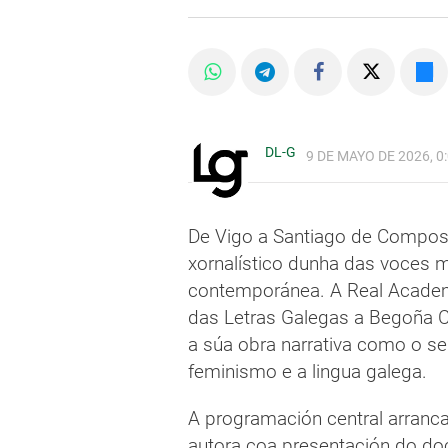
DL-G
9 DE MAYO DE 2026, 0
De Vigo a Santiago de Compostel
xornalístico dunha das voces má
contemporánea. A Real Academ
das Letras Galegas a Begoña C
a súa obra narrativa como o s
feminismo e a lingua galega.
A programación central arranca
autora coa presentación do d