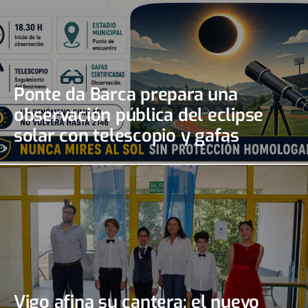
Ponte da Barca prepara una
observación pública del eclipse
solar con telescopio y gafas
certificadas
Vigo afina su cantera: el nuevo