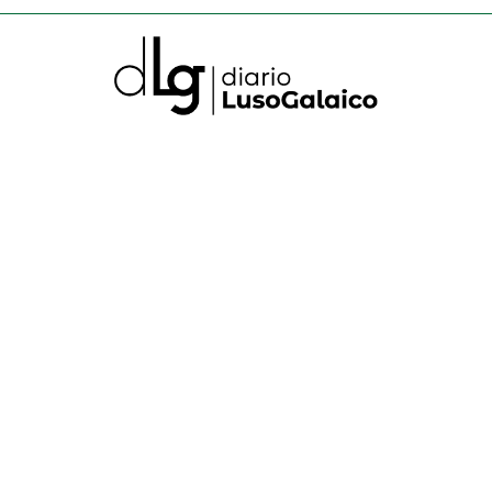
DIARIO LUSO-GALAICO
O XORNAL QUE MELLOR UNE GALICIA E PORTUGAL
QUIÉNES SOMOS
AVISO LEGAL
POLÍTICA DE PRIVACIDAD
POLÍTICA DE COOKIES