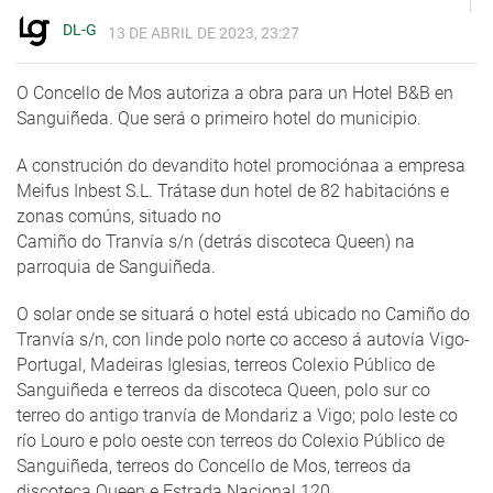
DL-G
13 DE ABRIL DE 2023, 23:27
O Concello de Mos autoriza a obra para un Hotel B&B en
Sanguiñeda. Que será o primeiro hotel do municipio.
A construción do devandito hotel promociónaa a empresa
Meifus Inbest S.L. Trátase dun hotel de 82 habitacións e
zonas comúns, situado no
Camiño do Tranvía s/n (detrás discoteca Queen) na
parroquia de Sanguiñeda.
O solar onde se situará o hotel está ubicado no Camiño do
Tranvía s/n, con linde polo norte co acceso á autovía Vigo-
Portugal, Madeiras Iglesias, terreos Colexio Público de
Sanguiñeda e terreos da discoteca Queen, polo sur co
terreo do antigo tranvía de Mondariz a Vigo; polo leste co
río Louro e polo oeste con terreos do Colexio Público de
Sanguiñeda, terreos do Concello de Mos, terreos da
discoteca Queen e Estrada Nacional 120.