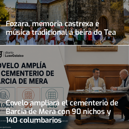
Fozara, memoria castrexa e
música tradicional á beira do Tea
Covelo ampliará el cementerio de
Barcia de Mera con 90 nichos y
140 columbarios